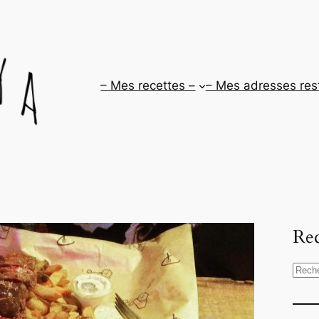
– Mes recettes –
– Mes adresses res
Rec
R
e
c