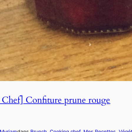
 Chef] Confiture prune rouge
Myriam
dans
Brunch
, 
Cooking chef
, 
Mes Recettes
, 
Végét