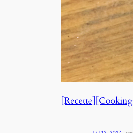
[Recette][Cooking
Juil 12, 2017
—
par