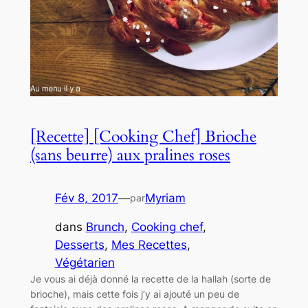
[Recette] [Cooking Chef] Brioche
(sans beurre) aux pralines roses
Fév 8, 2017
—
Myriam
par
dans
Brunch
, 
Cooking chef
, 
Desserts
, 
Mes Recettes
, 
Végétarien
Je vous ai déjà donné la recette de la hallah (sorte de
brioche), mais cette fois j’y ai ajouté un peu de