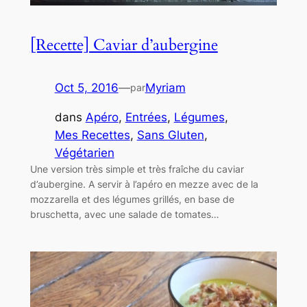
[Recette] Caviar d’aubergine
Oct 5, 2016
—
Myriam
par
dans
Apéro
, 
Entrées
, 
Légumes
, 
Mes Recettes
, 
Sans Gluten
, 
Végétarien
Une version très simple et très fraîche du caviar
d’aubergine. A servir à l’apéro en mezze avec de la
mozzarella et des légumes grillés, en base de
bruschetta, avec une salade de tomates…