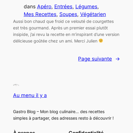
dans
Apéro
, 
Entrées
, 
Légumes
, 
Mes Recettes
, 
Soupes
, 
Végétarien
Aussi bon chaud que froid ce velouté de courgettes
est très gourmand. Après un premier essai plutôt
insipide, j’ai revu la recette en m’inspirant d’une version
délicieuse goûtée chez un ami. Merci Julien
Page suivante
→
Au menu il y a
Gastro Blog – Mon blog culinaire… des recettes
simples à partager, des adresses resto à découvrir !
À propos
Confidentialité