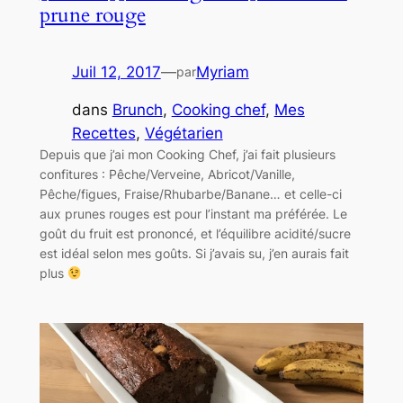
prune rouge
Juil 12, 2017
—
Myriam
par
dans
Brunch
, 
Cooking chef
, 
Mes
Recettes
, 
Végétarien
Depuis que j’ai mon Cooking Chef, j’ai fait plusieurs
confitures : Pêche/Verveine, Abricot/Vanille,
Pêche/figues, Fraise/Rhubarbe/Banane… et celle-ci
aux prunes rouges est pour l’instant ma préférée. Le
goût du fruit est prononcé, et l’équilibre acidité/sucre
est idéal selon mes goûts. Si j’avais su, j’en aurais fait
plus