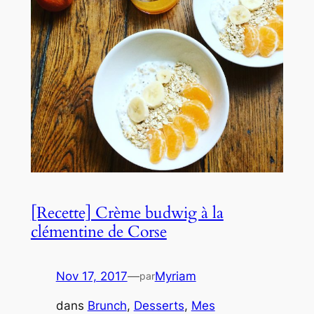
[Recette] Crème budwig à la
clémentine de Corse
Nov 17, 2017
—
Myriam
par
dans
Brunch
, 
Desserts
, 
Mes