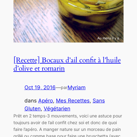
[Recette] Bocaux d’ail confit à l’huile
d’olive et romarin
Oct 19, 2016
—
Myriam
par
dans
Apéro
, 
Mes Recettes
, 
Sans
Gluten
, 
Végétarien
Prêt en 2 temps-3 mouvements, voici une astuce pour
toujours avoir de l’ail confit chez soi et donc de quoi
faire l’apéro. A manger nature sur un morceau de pain
grillé ou comme base pour faire une bruschetta (avec