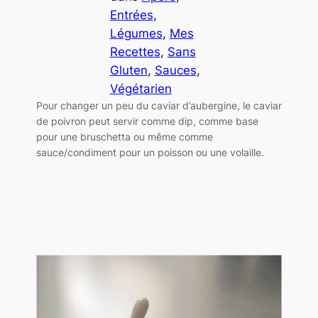
Entrées
, 
Légumes
, 
Mes
Recettes
, 
Sans
Gluten
, 
Sauces
, 
Végétarien
Pour changer un peu du caviar d’aubergine, le caviar
de poivron peut servir comme dip, comme base
pour une bruschetta ou même comme
sauce/condiment pour un poisson ou une volaille.