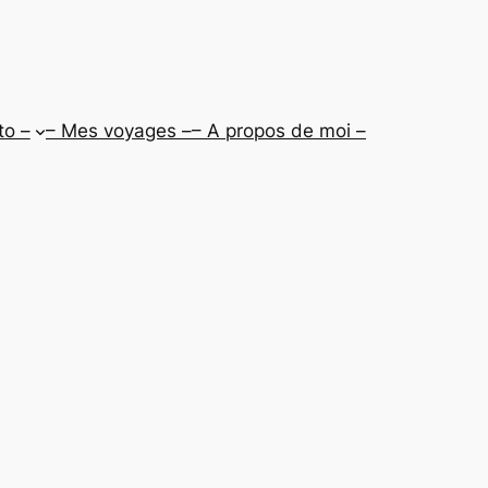
to –
– Mes voyages –
– A propos de moi –