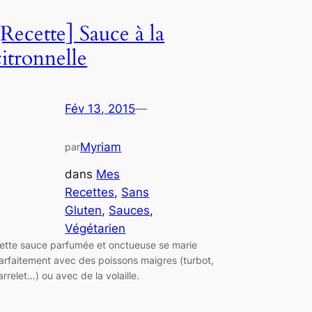
[Recette] Sauce à la
citronnelle
Fév 13, 2015
—
Myriam
par
dans
Mes
Recettes
, 
Sans
Gluten
, 
Sauces
, 
Végétarien
ette sauce parfumée et onctueuse se marie
arfaitement avec des poissons maigres (turbot,
arrelet…) ou avec de la volaille.