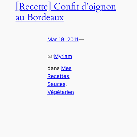
[Recette] Confit d’oignon
au Bordeaux
Mar 19, 2011
—
Myriam
par
dans
Mes
Recettes
, 
Sauces
, 
Végétarien