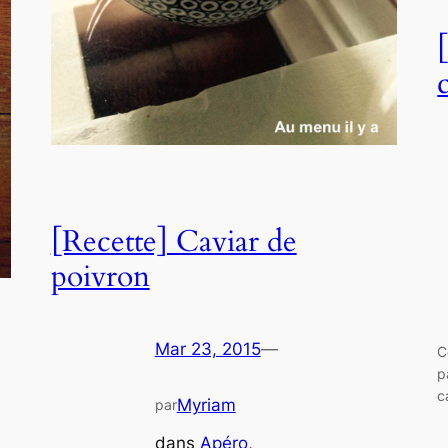
[Recette] Caviar de
poivron
Mar 23, 2015
—
C
p
c
Myriam
par
dans
Apéro
, 