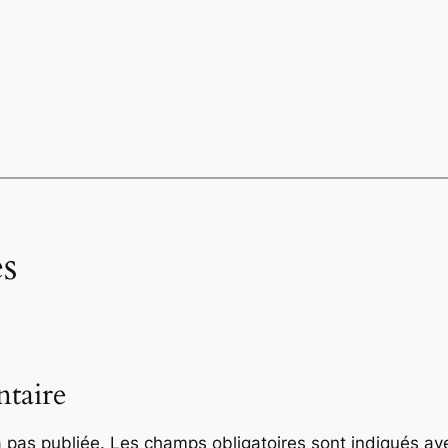
s
taire
 pas publiée.
Les champs obligatoires sont indiqués a