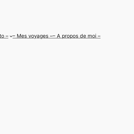
to –
– Mes voyages –
– A propos de moi –