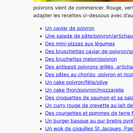
poivrons vient de commencer. Rouge, vert 
adapter les recettes ci-dessous avec d’aut
Un caviar de poivron
Une salade de pâte/poivron/artichau
Des mini-pizzas aux légumes
Des bruschettas caviar de poivron/s
Des bruchettas melon/poivron
Des antipasti poivrons grillés, artich
Des pâtes au chorizo, poivron et rico
Un cake poivron/féta/olive
Un cake thon/poivron/mozzarella
Des croquettes de saumon et sa sal
Un curry rouge de crevette au lait d
Des courgettes et pommes de terre 
Un burger basque au pur brebis pyr
Un wok de coquilles St Jacques, Pa