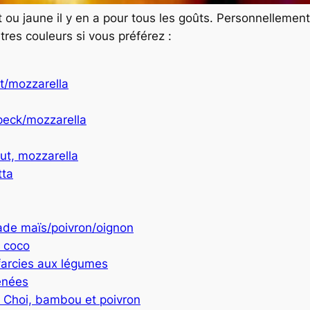
ou jaune il y en a pour tous les goûts. Personnellemen
res couleurs si vous préférez :
t/mozzarella
peck/mozzarella
aut, mozzarella
tta
ade maïs/poivron/oignon
e coco
farcies aux légumes
énées
k Choi, bambou et poivron