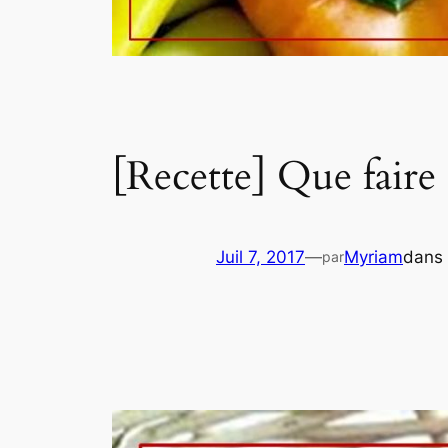
[Recette] Que faire 
Juil 7, 2017
—
Myriam
dans
par