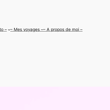
to –
– Mes voyages –
– A propos de moi –