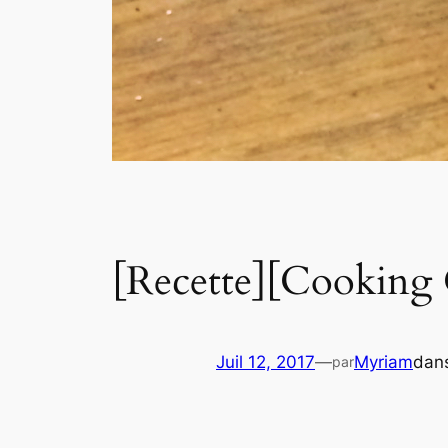
[Recette][Cooking 
Juil 12, 2017
—
Myriam
dan
par