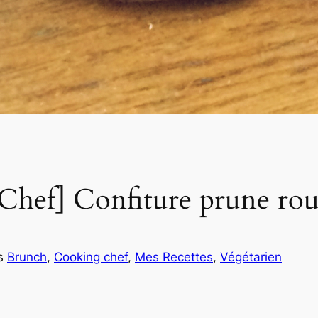
Chef] Confiture prune ro
s
Brunch
, 
Cooking chef
, 
Mes Recettes
, 
Végétarien