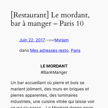
[Restaurant] Le mordant,
bar à manger – Paris 10
Juin 22, 2017
—
Myriam
par
dans
Mes adresses resto
, 
Paris
LE MORDANT
#BarAManger
Un bar accueillant où pierre et bois se
marient joliment, des murs en briques et
pierres apparentes, des luminaires
industriels, une cuisine vitrée qui laisse voir
ce qui s’y passe… Le Mordant donne envie