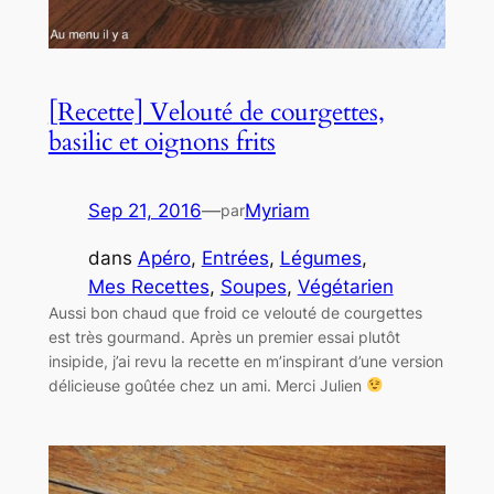
[Recette] Velouté de courgettes,
basilic et oignons frits
Sep 21, 2016
—
Myriam
par
dans
Apéro
, 
Entrées
, 
Légumes
, 
Mes Recettes
, 
Soupes
, 
Végétarien
Aussi bon chaud que froid ce velouté de courgettes
est très gourmand. Après un premier essai plutôt
insipide, j’ai revu la recette en m’inspirant d’une version
délicieuse goûtée chez un ami. Merci Julien