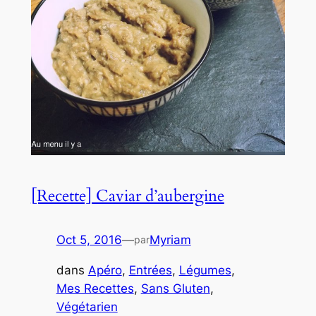
[Recette] Caviar d’aubergine
Oct 5, 2016
—
Myriam
par
dans
Apéro
, 
Entrées
, 
Légumes
, 
Mes Recettes
, 
Sans Gluten
, 
Végétarien