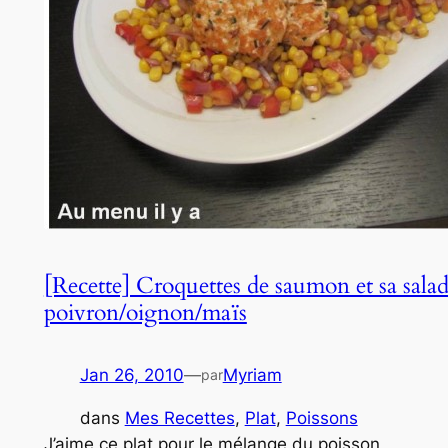
[Recette] Croquettes de saumon et sa sala
poivron/oignon/maïs
Jan 26, 2010
—
Myriam
par
dans
Mes Recettes
, 
Plat
, 
Poissons
J’aime ce plat pour le mélange du poisson