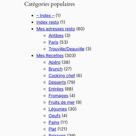
Catégories populaires
e
r
– Index –
(1)
Index resto
(1)
c
Mes adresses resto
(60)
h
Antibes
(3)
e
Paris
(53)
r
Trouville/Deauville
(3)
Mes Recettes
(303)
Apéro
(38)
Brunch
(27)
Cooking chef
(6)
Desserts
(79)
Entrées
(88)
Fromages
(4)
Fruits de mer
(9)
Légumes
(30)
Oeufs
(4)
Pains
(11)
Plat
(121)
Poissons
(39)