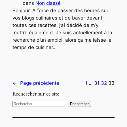
dans
Non classé
Bonjour, A force de passer des heures sur
vos blogs culinaires et de baver devant
toutes ces recettes, j’ai décidé de m’y
mettre également. Je suis actuellement à la
recherche d’un emploi, alors ça me laisse le
temps de cuisiner…
←
Page précédente
1
…
31
32
33
Rechercher sur ce site
R
Rechercher
e
c
h