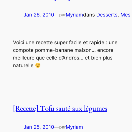
Jan 26, 2010
—
Myriam
dans
Desserts
, 
Mes 
par
Voici une recette super facile et rapide : une
compote pomme-banane maison… encore
meilleure que celle d’Andros… et bien plus
naturelle
[Recette] Tofu sauté aux légumes
Jan 25, 2010
—
Myriam
par