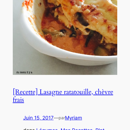
[Recette] Lasagne ratatouille, chèvre
frais
Juin 15, 2017
—
Myriam
par