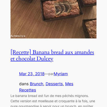
[Recette] Banana bread aux amandes
et chocolat Dulcey
Mar 23, 2018
—
Myriam
par
dans
Brunch
, 
Desserts
, 
Mes
Recettes
Le banana bread est l’un de mes péchés mignons.
Cette version est moelleuse et croquante à la fois, une
pure gourmandise à servir pour un brunch, en goûter