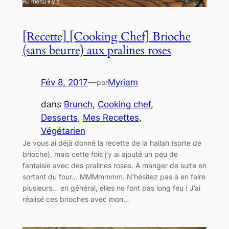
[Recette] [Cooking Chef] Brioche
(sans beurre) aux pralines roses
Fév 8, 2017
—
Myriam
par
dans
Brunch
, 
Cooking chef
, 
Desserts
, 
Mes Recettes
, 
Végétarien
Je vous ai déjà donné la recette de la hallah (sorte de
brioche), mais cette fois j’y ai ajouté un peu de
fantaisie avec des pralines roses. A manger de suite en
sortant du four… MMMmmmm. N’hésitez pas à en faire
plusieurs… en général, elles ne font pas long feu ! J’ai
réalisé ces brioches avec mon…