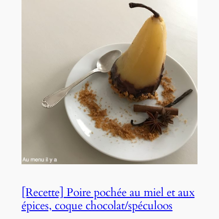
[Recette] Poire pochée au miel et aux
épices, coque chocolat/spéculoos