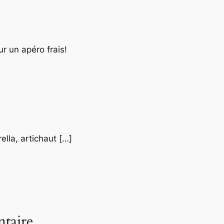
ur un apéro frais!
ella, artichaut […]
taire