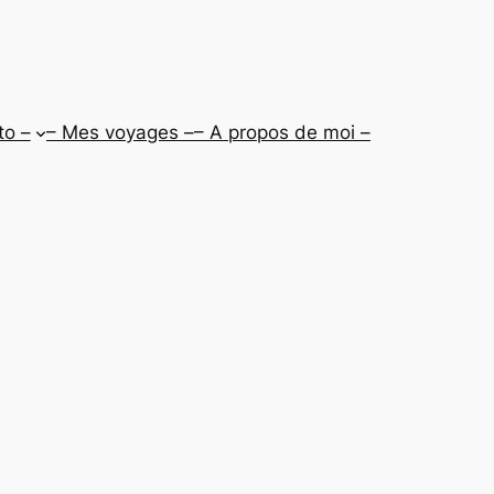
to –
– Mes voyages –
– A propos de moi –