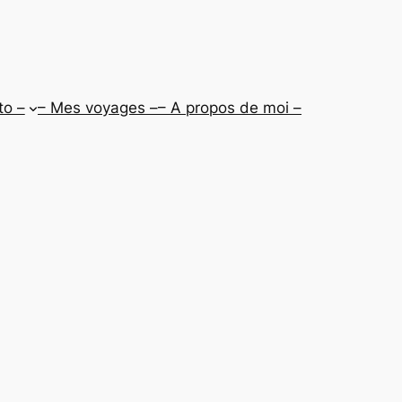
to –
– Mes voyages –
– A propos de moi –