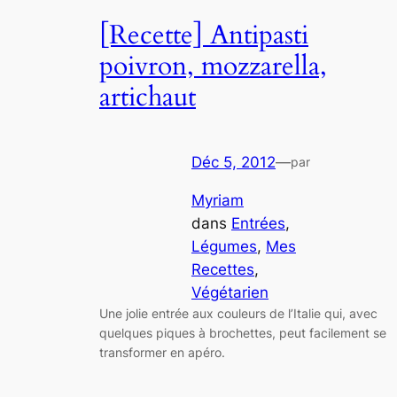
[Recette] Antipasti
poivron, mozzarella,
artichaut
Déc 5, 2012
—
par
Myriam
dans
Entrées
, 
Légumes
, 
Mes
Recettes
, 
Végétarien
Une jolie entrée aux couleurs de l’Italie qui, avec
quelques piques à brochettes, peut facilement se
transformer en apéro.