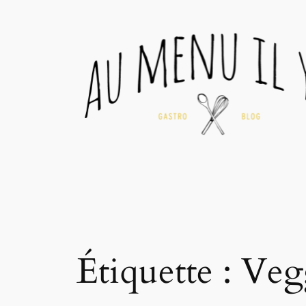
Aller
au
contenu
Étiquette :
Veg