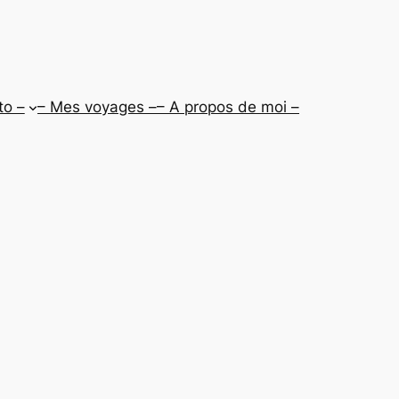
to –
– Mes voyages –
– A propos de moi –