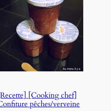
[Recette] [Cooking chef]
Confiture pêches/verveine