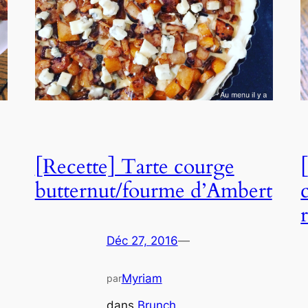
[Recette] Tarte courge
butternut/fourme d’Ambert
Déc 27, 2016
—
Myriam
par
dans
Brunch
, 