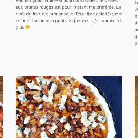
Pêche/figues, Fraise/Rhubarbe/Banane… et celle-ci
L
aux prunes rouges est pour l’instant ma préférée. Le
J
goût du fruit est prononcé, et l’équilibre acidité/sucre
p
est idéal selon mes goûts. Si j’avais su, j’en aurais fait
d
plus
a
q
p