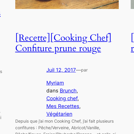
s
[Recette][Cooking Chef]
Confiture prune rouge
Juil 12, 2017
—
par
es
Myriam
dans
Brunch
, 
Cooking chef
, 
Mes Recettes
, 
,
Végétarien
i
Depuis que j’ai mon Cooking Chef, j’ai fait plusieurs
confitures : Pêche/Verveine, Abricot/Vanille,