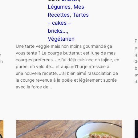
Légumes
, 
Mes
Recettes
, 
Tartes
– cakes –
bricks…
, 
Végétarien
P
Une tarte veggie mais non moins gourmande ça
p
vous tente ? La courge butternut est l’une de mes
q
e
courges préférées. Je l’ai déjà cuisinée en tajine, en
d
en
purée, en velouté… et aujourd’hui je m’essaie à
b
une nouvelle recette. J’ai bien aimé l’association de
a
la courge revenue à la poêle et légèrement sucrée
d
avec la force de…