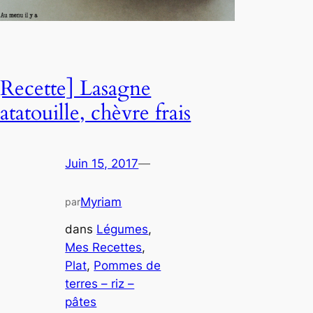
[Recette] Lasagne
ratatouille, chèvre frais
Juin 15, 2017
—
Myriam
par
dans
Légumes
, 
Mes Recettes
, 
Plat
, 
Pommes de
terres – riz –
pâtes