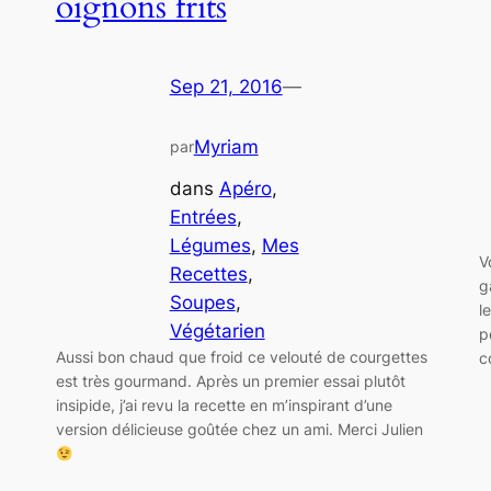
oignons frits
Sep 21, 2016
—
Myriam
par
dans
Apéro
, 
Entrées
, 
Légumes
, 
Mes
V
Recettes
, 
g
Soupes
, 
l
Végétarien
p
Aussi bon chaud que froid ce velouté de courgettes
c
est très gourmand. Après un premier essai plutôt
insipide, j’ai revu la recette en m’inspirant d’une
version délicieuse goûtée chez un ami. Merci Julien