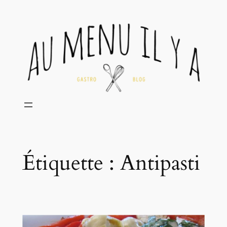
Aller
au
contenu
Étiquette :
Antipasti