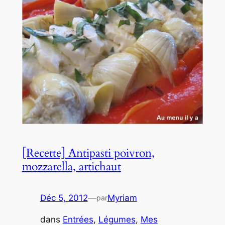
[Recette] Antipasti poivron,
mozzarella, artichaut
Déc 5, 2012
—
Myriam
par
dans
Entrées
, 
Légumes
, 
Mes