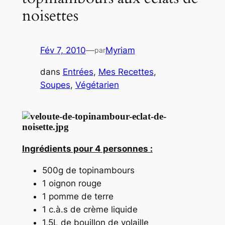
noisettes
Fév 7, 2010
—
Myriam
par
dans
Entrées
, 
Mes Recettes
, 
Soupes
, 
Végétarien
Ingrédients pour 4 personnes :
500g de topinambours
1 oignon rouge
1 pomme de terre
1 c.à.s de crème liquide
1,5L de bouillon de volaille