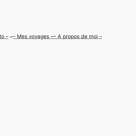
to –
– Mes voyages –
– A propos de moi –