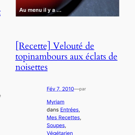
t
[Recette] Velouté de
topinambours aux éclats de
noisettes
Fév 7, 2010
—
par
e
Myriam
dans
Entrées
, 
Mes Recettes
, 
Soupes
, 
Végétarien