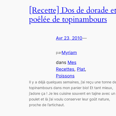
[Recette] Dos de dorade e
poêlée de topinambours
Avr 23, 2010
—
Myriam
par
dans
Mes
Recettes
, 
Plat
, 
Poissons
Il y a déjà quelques semaines, j’ai reçu une tonne d
topinambours dans mon panier bio! Et tant mieux,
j’adore ça ! Je les cuisine souvent en tajine avec un
poulet et là j’ai voulu conserver leur goût nature,
proche de l’artichaut.