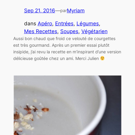
Sep 21, 2016
—
Myriam
par
dans
Apéro
, 
Entrées
, 
Légumes
, 
Mes Recettes
, 
Soupes
, 
Végétarien
Aussi bon chaud que froid ce velouté de courgettes
est très gourmand. Après un premier essai plutôt
insipide, j’ai revu la recette en m’inspirant d’une version
délicieuse goûtée chez un ami. Merci Julien