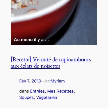
[Recette] Velouté de topinambours
aux éclats de noisettes
Fév 7, 2010
—
Myriam
par
dans
Entrées
, 
Mes Recettes
, 
Soupes
, 
Végétarien