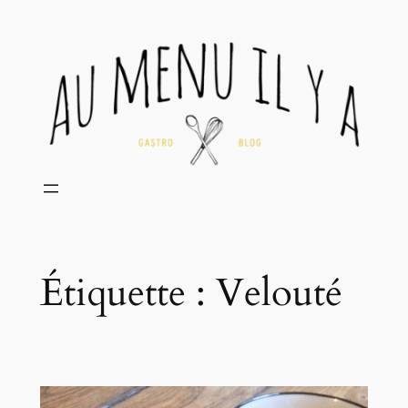
Aller
au
contenu
Étiquette :
Velouté