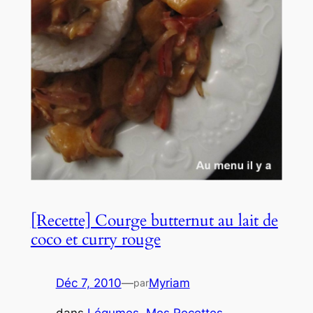
[Recette] Courge butternut au lait de
coco et curry rouge
Déc 7, 2010
—
Myriam
par
dans
Légumes
, 
Mes Recettes
, 