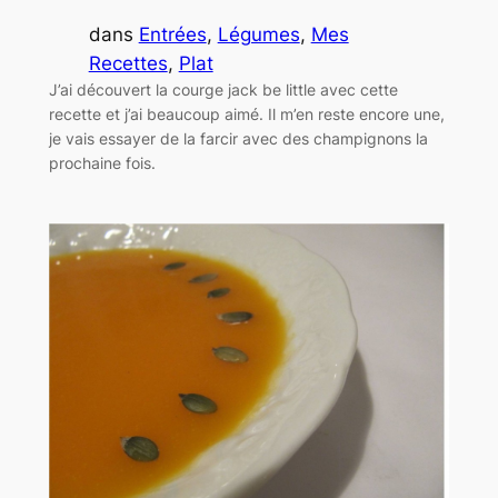
dans
Entrées
, 
Légumes
, 
Mes
Recettes
, 
Plat
J’ai découvert la courge jack be little avec cette
recette et j’ai beaucoup aimé. Il m’en reste encore une,
je vais essayer de la farcir avec des champignons la
prochaine fois.