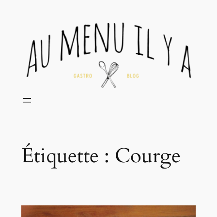
Aller
au
contenu
Étiquette :
Courge