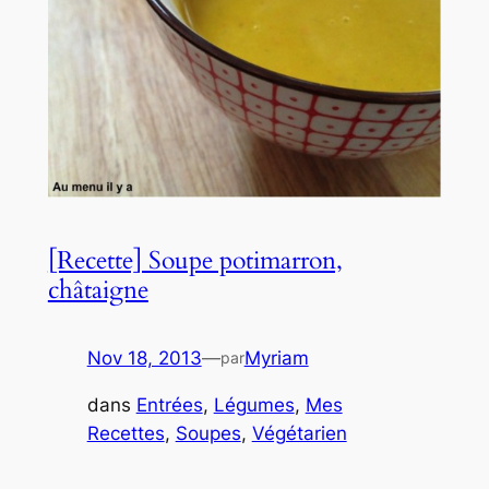
[Recette] Soupe potimarron,
châtaigne
Nov 18, 2013
—
Myriam
par
dans
Entrées
, 
Légumes
, 
Mes
Recettes
, 
Soupes
, 
Végétarien