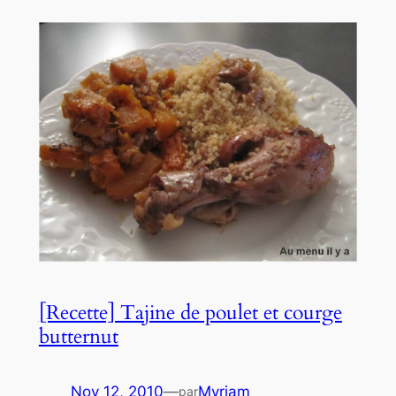
[Recette] Tajine de poulet et courge
butternut
Nov 12, 2010
—
Myriam
par