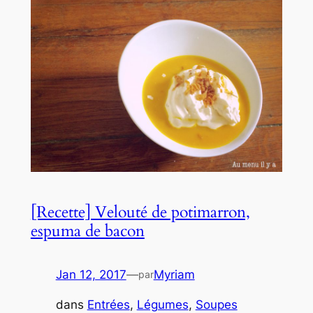
[Recette] Velouté de potimarron,
espuma de bacon
Jan 12, 2017
—
Myriam
par
dans
Entrées
, 
Légumes
, 
Soupes