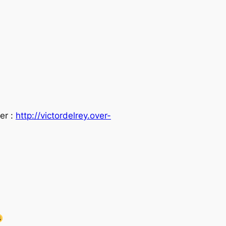
er :
http://victordelrey.over-