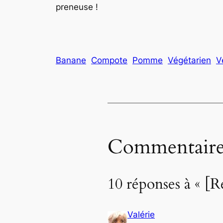
preneuse !
Banane
Compote
Pomme
Végétarien
V
Commentaire
10 réponses à « 
Valérie