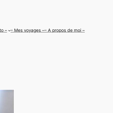
to –
– Mes voyages –
– A propos de moi –