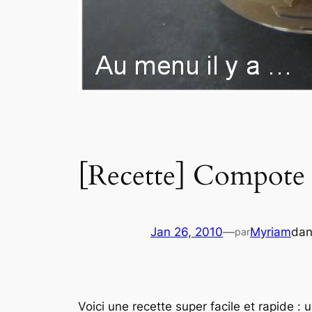
[Recette] Compot
Jan 26, 2010
—
Myriam
da
par
Voici une recette super facile et rapide