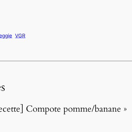
eggie
VGR
s
[Recette] Compote pomme/banane »