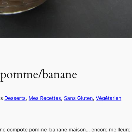
e pomme/banane
ns
Desserts
, 
Mes Recettes
, 
Sans Gluten
, 
Végétarien
 : une compote pomme-banane maison… encore meilleure 