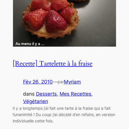
[Recette] Tartelette à la fraise
Fév 26, 2010
—
Myriam
par
dans
Desserts
, 
Mes Recettes
, 
Végétarien
Il y a longtemps j’ai fait une tarte à la fraise qui a fait
l’unanimité ! Du coup j’ai décidé d’en refaire, en version
individuelle cette fois.