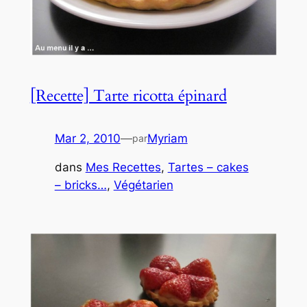
[Recette] Tarte ricotta épinard
Mar 2, 2010
—
Myriam
par
dans
Mes Recettes
, 
Tartes – cakes
– bricks…
, 
Végétarien