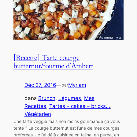
[Recette] Tarte courge
butternut/fourme d’Ambert
Déc 27, 2016
—
Myriam
par
dans
Brunch
, 
Légumes
, 
Mes
Recettes
, 
Tartes – cakes – bricks…
, 
Végétarien
Une tarte veggie mais non moins gourmande ça vous
tente ? La courge butternut est l’une de mes courges
préférées. Je l’ai déjà cuisinée en tajine, en purée, en