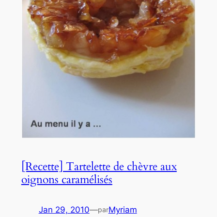
[Recette] Tartelette de chèvre aux
oignons caramélisés
Jan 29, 2010
—
Myriam
par