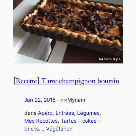
[Recette] Tarte champignon boursin
Jan 22, 2015
—
Myriam
par
dans
Apéro
, 
Entrées
, 
Légumes
, 
Mes Recettes
, 
Tartes – cakes –
bricks…
, 
Végétarien