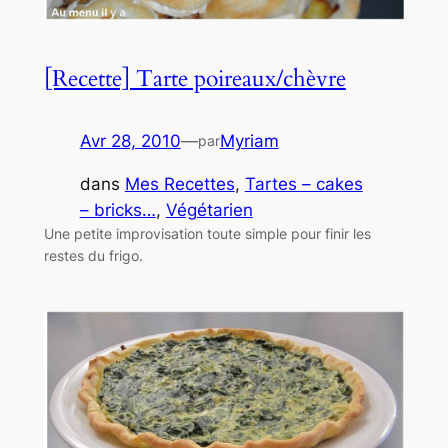
[Recette] Tarte poireaux/chèvre
Avr 28, 2010
—
Myriam
par
dans
Mes Recettes
, 
Tartes – cakes
– bricks…
, 
Végétarien
Une petite improvisation toute simple pour finir les
restes du frigo.