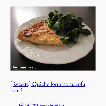
[Recette] Quiche lorraine au tofu
fumé
Fév 8, 2010
—
Myriam
par