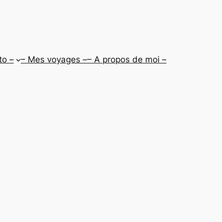
to –
– Mes voyages –
– A propos de moi –