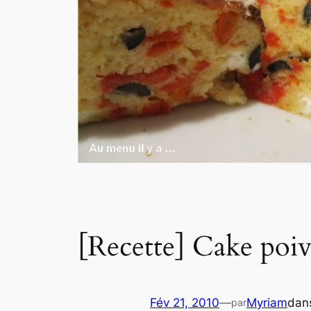
[Recette] Cake poivr
Fév 21, 2010
—
Myriam
dan
par