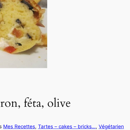
on, féta, olive
s
Mes Recettes
, 
Tartes – cakes – bricks…
, 
Végétarien