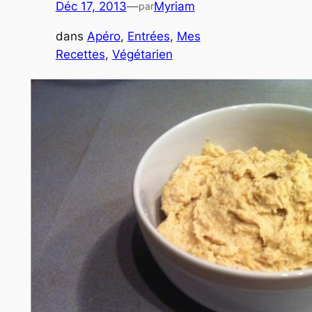
Déc 17, 2013
—
Myriam
par
dans
Apéro
, 
Entrées
, 
Mes
Recettes
, 
Végétarien