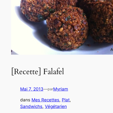
[Recette] Falafel
Mai 7, 2013
—
Myriam
par
dans
Mes Recettes
, 
Plat
, 
Sandwichs
, 
Végétarien