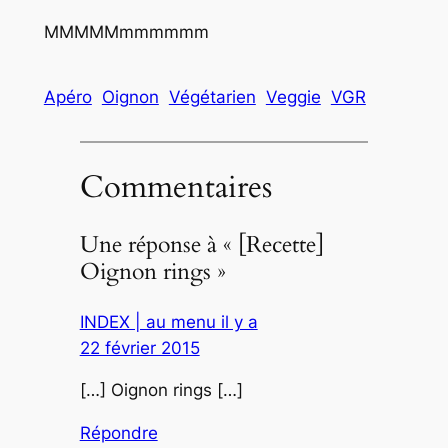
MMMMMmmmmmm
Apéro
Oignon
Végétarien
Veggie
VGR
Commentaires
Une réponse à « [Recette]
Oignon rings »
INDEX | au menu il y a
22 février 2015
[…] Oignon rings […]
Répondre