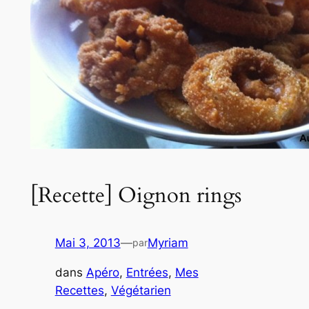
[Recette] Oignon rings
Mai 3, 2013
—
Myriam
par
dans
Apéro
, 
Entrées
, 
Mes
Recettes
, 
Végétarien