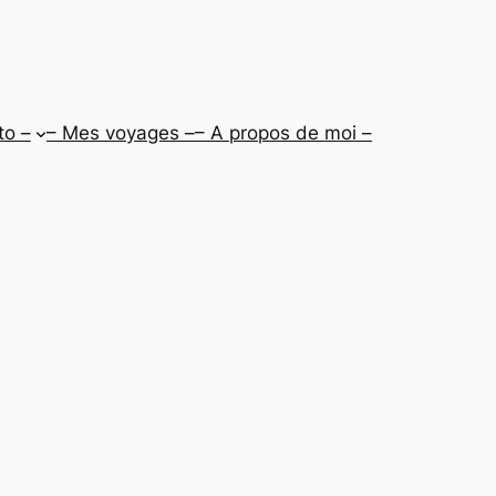
to –
– Mes voyages –
– A propos de moi –