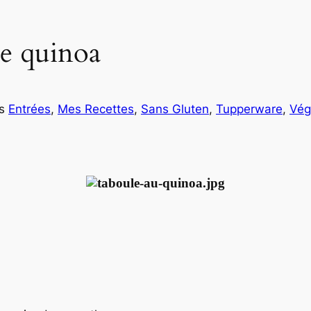
de quinoa
ns
Entrées
, 
Mes Recettes
, 
Sans Gluten
, 
Tupperware
, 
Vég