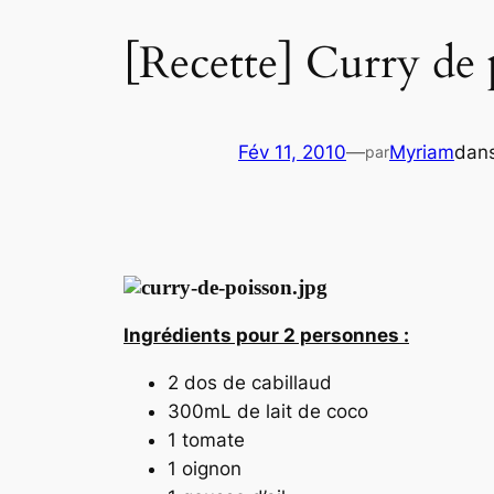
[Recette] Curry de 
Fév 11, 2010
—
Myriam
dan
par
Ingrédients pour 2 personnes :
2 dos de cabillaud
300mL de lait de coco
1 tomate
1 oignon