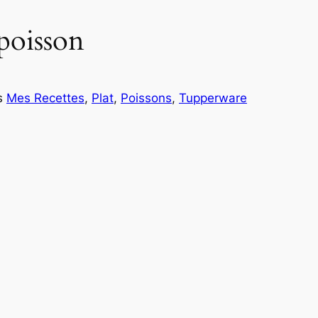
poisson
s
Mes Recettes
, 
Plat
, 
Poissons
, 
Tupperware