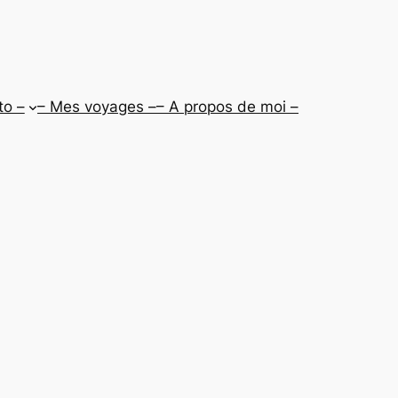
to –
– Mes voyages –
– A propos de moi –