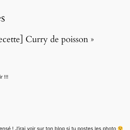
s
ecette] Curry de poisson »
 !!!
nsé ! J’irai voir sur ton blog si tu postes les photo