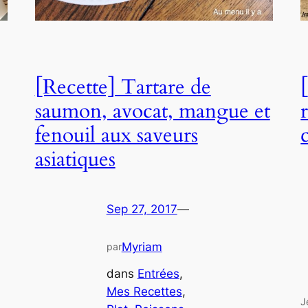
[Recette] Tartare de
saumon, avocat, mangue et
fenouil aux saveurs
asiatiques
Sep 27, 2017
—
Myriam
par
dans
Entrées
, 
Mes Recettes
, 
J