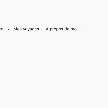
to –
– Mes voyages –
– A propos de moi –