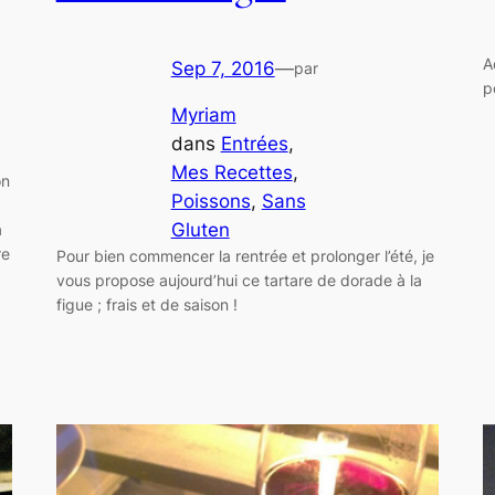
A
Sep 7, 2016
—
par
p
Myriam
dans
Entrées
, 
Mes Recettes
, 
on
Poissons
, 
Sans
Gluten
à
re
Pour bien commencer la rentrée et prolonger l’été, je
…
vous propose aujourd’hui ce tartare de dorade à la
figue ; frais et de saison !