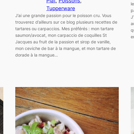
Plat
, 
Poissons
, 
l
Tupperware
p
J’ai une grande passion pour le poisson cru. Vous
J
trouverez d’ailleurs sur ce blog plusieurs recettes de
a
tartares ou carpaccios. Mes préférés : mon tartare
q
saumon/avocat, mon carpaccio de coquilles St
e
Jacques au fruit de la passion et sirop de vanille,
mon ceviche de bar à la mangue, et mon tartare de
dorade à la mangue…