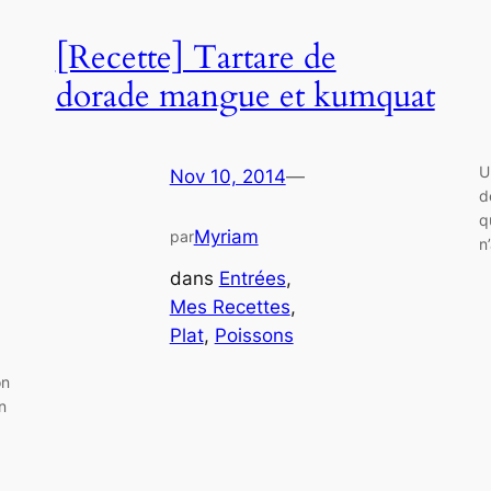
[Recette] Tartare de
dorade mangue et kumquat
U
Nov 10, 2014
—
d
q
Myriam
par
n
dans
Entrées
, 
Mes Recettes
, 
Plat
, 
Poissons
on
n