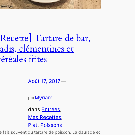
[Recette] Tartare de bar,
radis, clémentines et
céréales frites
Août 17, 2017
—
Myriam
par
dans
Entrées
, 
Mes Recettes
, 
Plat
, 
Poissons
e fais souvent du tartare de poisson. La daurade et