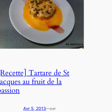
[Recette] Tartare de St
Jacques au fruit de la
passion
Avr 5, 2013
—
par