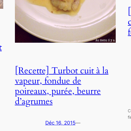
t
[Recette] Turbot cuit à la
vapeur, fondue de
poireaux, purée, beurre
d’agrumes
C
f
Déc 16, 2015
—