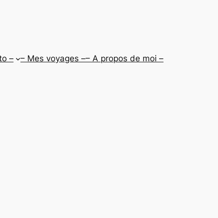
to –
– Mes voyages –
– A propos de moi –