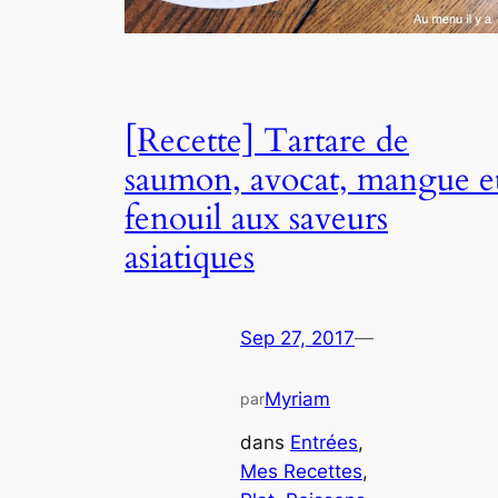
[Recette] Tartare de
saumon, avocat, mangue e
fenouil aux saveurs
asiatiques
Sep 27, 2017
—
Myriam
par
dans
Entrées
, 
Mes Recettes
, 