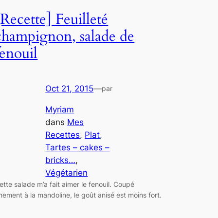
[Recette] Feuilleté
champignon, salade de
fenouil
Oct 21, 2015
—
par
Myriam
dans
Mes
Recettes
, 
Plat
, 
Tartes – cakes –
bricks…
, 
Végétarien
ette salade m’a fait aimer le fenouil. Coupé
inement à la mandoline, le goût anisé est moins fort.