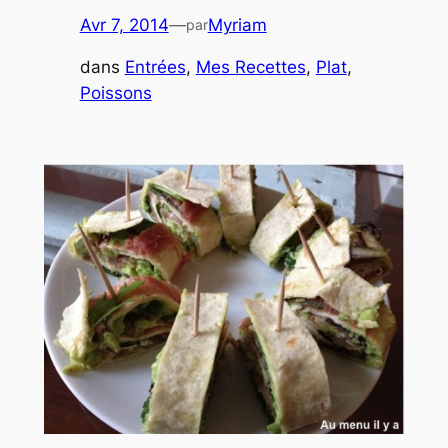
Avr 7, 2014
—
Myriam
par
dans
Entrées
, 
Mes Recettes
, 
Plat
, 
Poissons