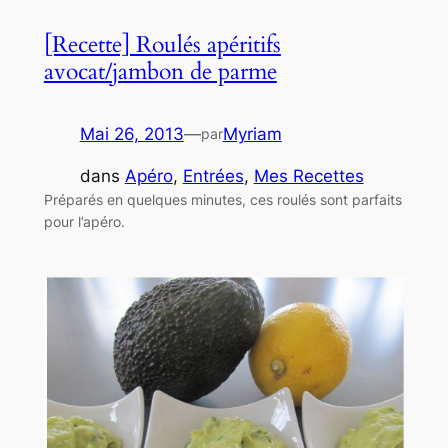
[Recette] Roulés apéritifs
avocat/jambon de parme
Mai 26, 2013
—
Myriam
par
dans
Apéro
, 
Entrées
, 
Mes Recettes
Préparés en quelques minutes, ces roulés sont parfaits
pour l’apéro.