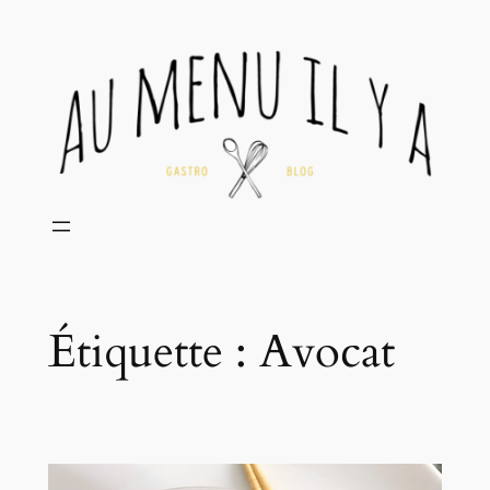
Aller
au
contenu
Étiquette :
Avocat