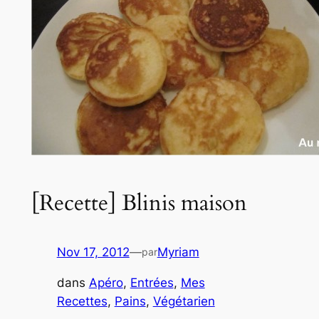
[Recette] Blinis maison
Nov 17, 2012
—
Myriam
par
dans
Apéro
, 
Entrées
, 
Mes
Recettes
, 
Pains
, 
Végétarien