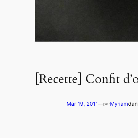
[Recette] Confit d
Mar 19, 2011
—
Myriam
da
par