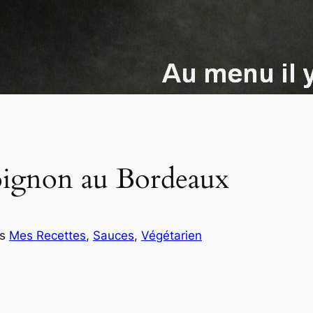
’oignon au Bordeaux
ns
Mes Recettes
, 
Sauces
, 
Végétarien