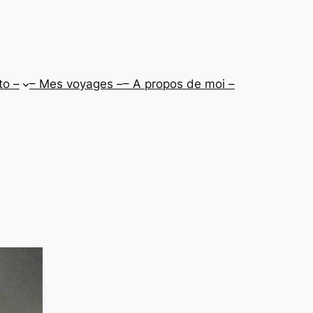
to –
– Mes voyages –
– A propos de moi –