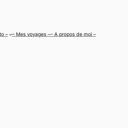
to –
– Mes voyages –
– A propos de moi –