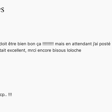
s
 bien bon ça !!!!!!!!! mais en attendant j’ai posté h
’était excellent, mrci encore bisous loloche
p.. !!!