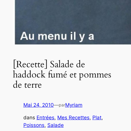
[Recette] Salade de
haddock fumé et pommes
de terre
Mai 24, 2010
—
Myriam
par
dans
Entrées
, 
Mes Recettes
, 
Plat
, 
Poissons
, 
Salade