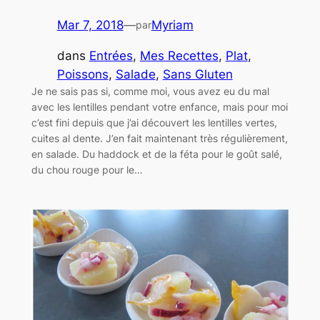
Mar 7, 2018
—
Myriam
par
dans
Entrées
, 
Mes Recettes
, 
Plat
, 
Poissons
, 
Salade
, 
Sans Gluten
Je ne sais pas si, comme moi, vous avez eu du mal
avec les lentilles pendant votre enfance, mais pour moi
c’est fini depuis que j’ai découvert les lentilles vertes,
cuites al dente. J’en fait maintenant très régulièrement,
en salade. Du haddock et de la féta pour le goût salé,
du chou rouge pour le…