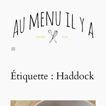
Aller
au
contenu
Étiquette :
Haddock