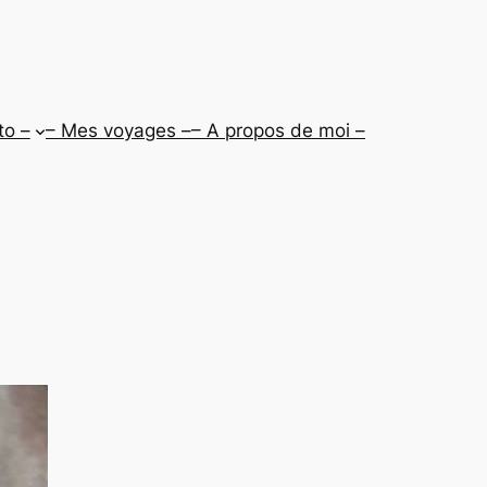
to –
– Mes voyages –
– A propos de moi –