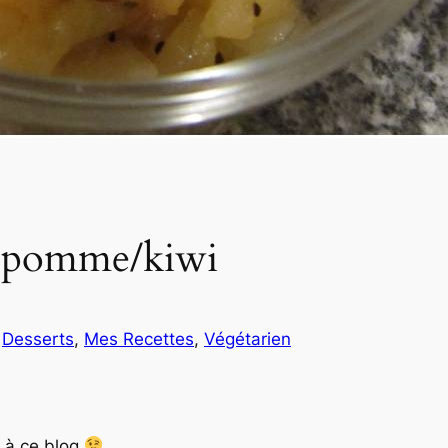
e pomme/kiwi
s
Desserts
, 
Mes Recettes
, 
Végétarien
 à ce blog