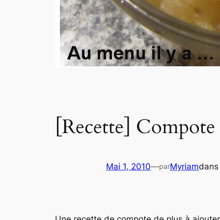
[Recette] Compot
Mai 1, 2010
—
Myriam
dan
par
Une recette de compote de plus à ajouter