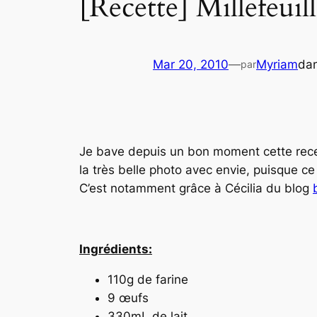
[Recette] Millefeuil
Mar 20, 2010
—
Myriam
da
par
Je bave depuis un bon moment cette recett
la très belle photo avec envie, puisque c
C’est notamment grâce à Cécilia du blog
Ingrédients:
110g de farine
9 œufs
330mL de lait