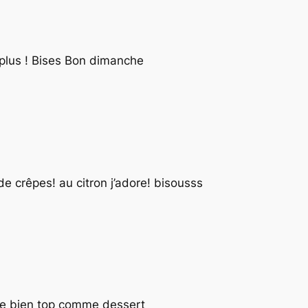
en plus ! Bises Bon dimanche
 de crêpes! au citron j’adore! bisousss
tre bien top comme dessert