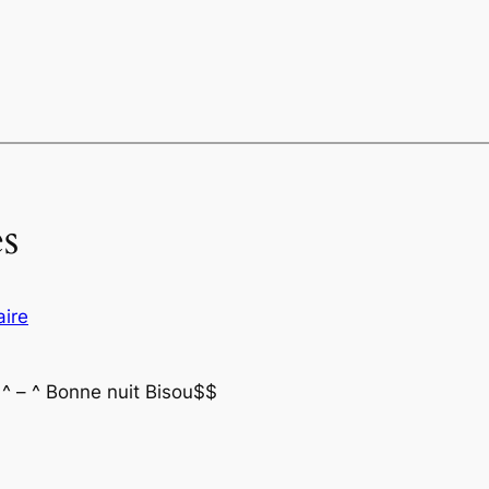
s
aire
 ^ – ^ Bonne nuit Bisou$$