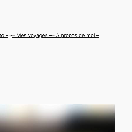
to –
– Mes voyages –
– A propos de moi –