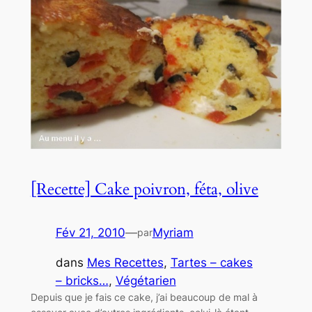
[Recette] Cake poivron, féta, olive
Fév 21, 2010
—
Myriam
par
dans
Mes Recettes
, 
Tartes – cakes
– bricks…
, 
Végétarien
Depuis que je fais ce cake, j’ai beaucoup de mal à