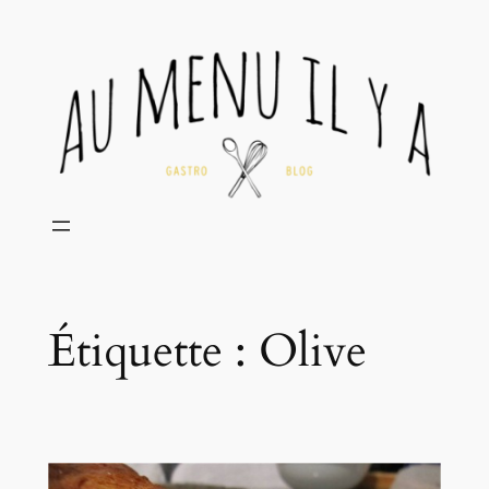
Aller
au
contenu
Étiquette :
Olive