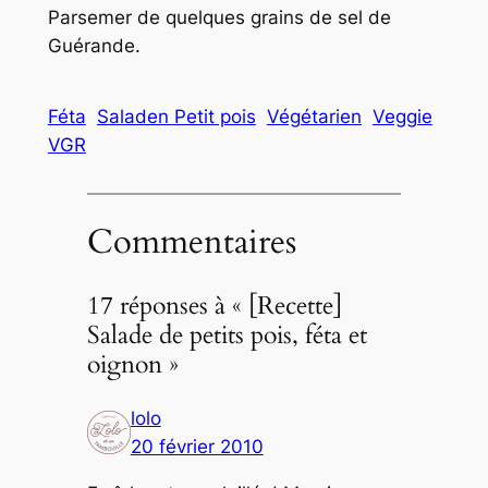
Parsemer de quelques grains de sel de
Guérande.
Féta
Saladen Petit pois
Végétarien
Veggie
VGR
Commentaires
17 réponses à « [Recette]
Salade de petits pois, féta et
oignon »
lolo
20 février 2010