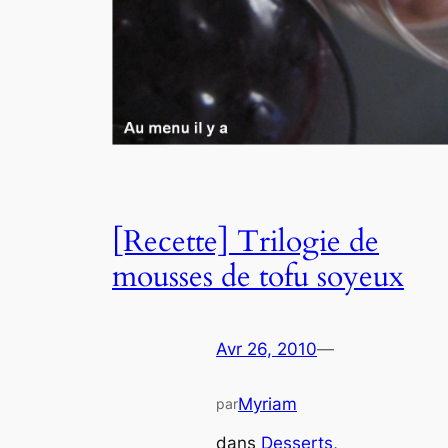
[Recette] Trilogie de
mousses de tofu soyeux
Avr 26, 2010
—
Myriam
par
dans
Desserts
, 