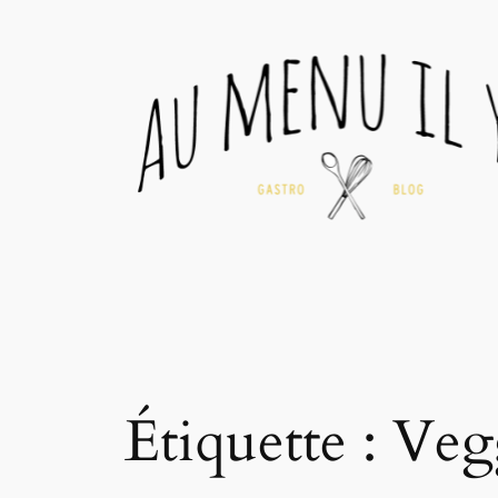
Aller
au
contenu
Étiquette :
Veg