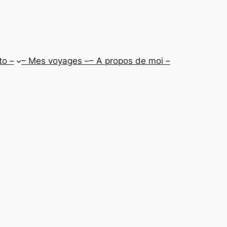
to –
– Mes voyages –
– A propos de moi –