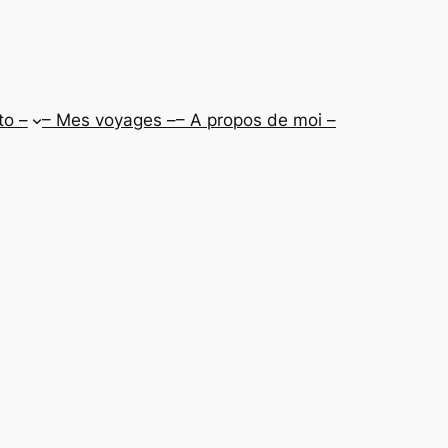
to –
– Mes voyages –
– A propos de moi –