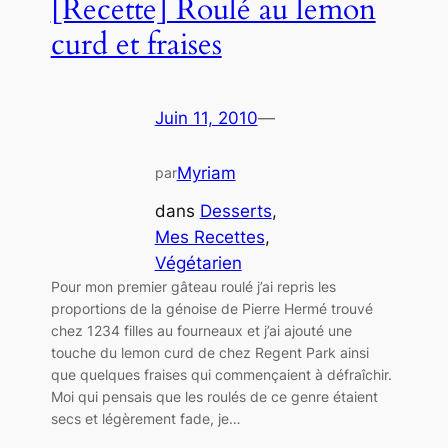
[Recette] Roulé au lemon
curd et fraises
Juin 11, 2010
—
Myriam
par
dans
Desserts
, 
Mes Recettes
, 
Végétarien
Pour mon premier gâteau roulé j’ai repris les
proportions de la génoise de Pierre Hermé trouvé
chez 1234 filles au fourneaux et j’ai ajouté une
touche du lemon curd de chez Regent Park ainsi
que quelques fraises qui commençaient à défraîchir.
Moi qui pensais que les roulés de ce genre étaient
secs et légèrement fade, je…