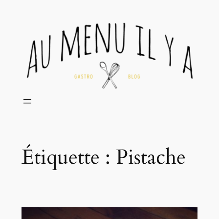
Aller
au
contenu
Étiquette :
Pistache