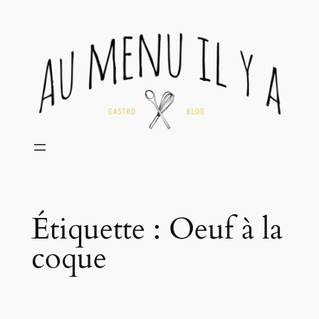
Aller
au
contenu
Étiquette :
Oeuf à la
coque