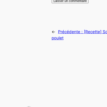
←
Précédente :
[Recette] S
poulet