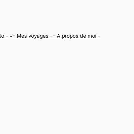
to –
– Mes voyages –
– A propos de moi –