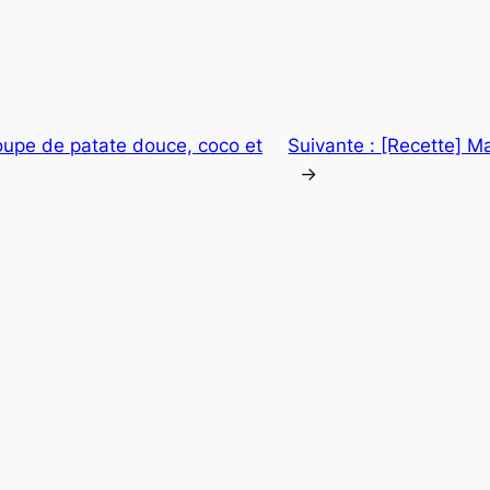
oupe de patate douce, coco et
Suivante :
[Recette] M
→