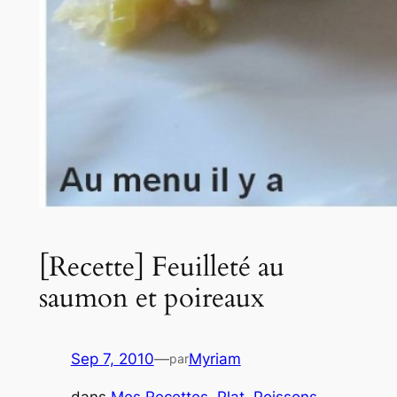
[Recette] Feuilleté au
saumon et poireaux
Sep 7, 2010
—
Myriam
par
dans
Mes Recettes
, 
Plat
, 
Poissons