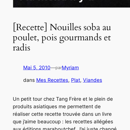
[Recette] Nouilles soba au
poulet, pois gourmands et
radis
Mai 5, 2010
—
Myriam
par
dans
Mes Recettes
, 
Plat
, 
Viandes
Un petit tour chez Tang Frère et le plein de
produits asiatiques me permettent de
réaliser cette recette trouvée dans un livre
que j’aime beaucoup : les recettes allégées
aux éditions maraboutchef. J’ai juste changé