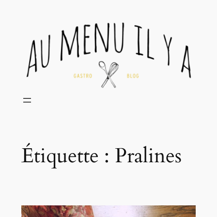
Aller
au
contenu
Étiquette :
Pralines