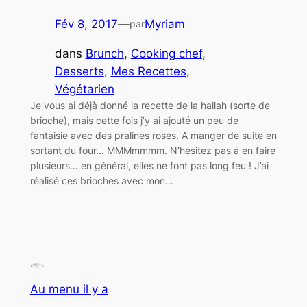
Fév 8, 2017
—
Myriam
par
dans
Brunch
, 
Cooking chef
, 
Desserts
, 
Mes Recettes
, 
Végétarien
Je vous ai déjà donné la recette de la hallah (sorte de
brioche), mais cette fois j’y ai ajouté un peu de
fantaisie avec des pralines roses. A manger de suite en
sortant du four… MMMmmmm. N’hésitez pas à en faire
plusieurs… en général, elles ne font pas long feu ! J’ai
réalisé ces brioches avec mon…
Au menu il y a