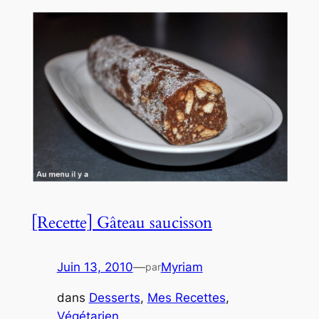
[Recette] Gâteau saucisson
Juin 13, 2010
—
Myriam
par
dans
Desserts
, 
Mes Recettes
, 
Végétarien