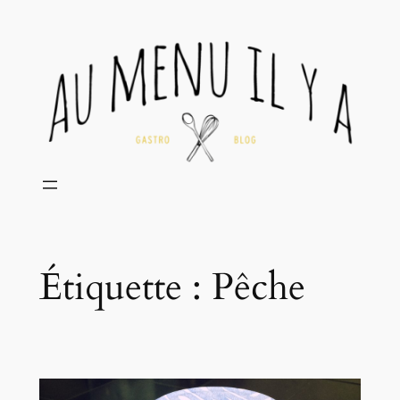
Aller
au
contenu
Étiquette :
Pêche