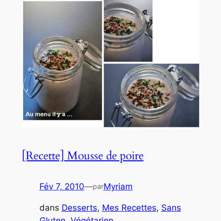
[Recette] Mousse de poire
Fév 7, 2010
—
Myriam
par
dans
Desserts
, 
Mes Recettes
, 
Sans
Gluten
, 
Végétarien