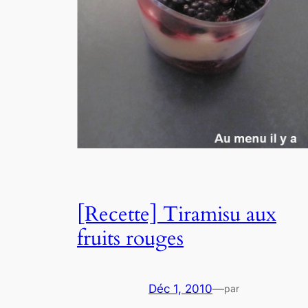
[Recette] Tiramisu aux
fruits rouges
Déc 1, 2010
—
par