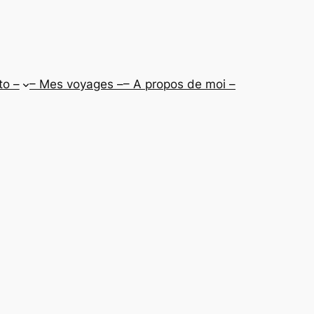
to –
– Mes voyages –
– A propos de moi –